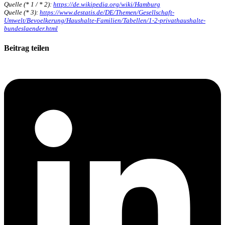
Quelle (* 1 / * 2):
https://de.wikipedia.org/wiki/Hamburg
Quelle
(* 3)
:
https://www.destatis.de/DE/Themen/Gesellschaft-
Umwelt/Bevoelkerung/Haushalte-Familien/Tabellen/1-2-privathaushalte-
bundeslaender.html
Beitrag teilen