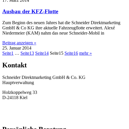
17. März 2014
Ausbau der KFZ-Flotte
Zum Beginn des neuen Jahres hat die Schneider Direktmarketing
GmbH & Co KG ihre aktuelle Fahrzeugflotte erweitert. Alexé
Niedermeier (KAM) nahm das neue Schneider-Mobil in
Beitrag anzeigen »
25. Januar 2014
Seite
1
…
Seite
13
Seite
14
Seite
15
Seite
16
mehr »
Kontakt
Schneider Direktmarketing GmbH & Co. KG
Hauptverwaltung
Holzkoppelweg 33
D-24118 Kiel
+49 (0) 431-23706-10
info(at)schneider-direktmarketing.de