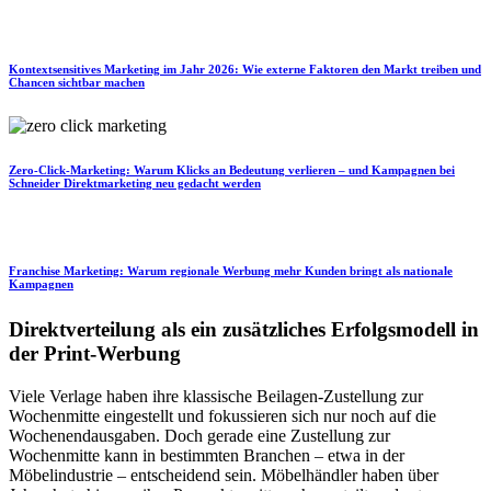
Kontextsensitives Marketing im Jahr 2026: Wie externe Faktoren den Markt treiben und
Chancen sichtbar machen
Zero-Click-Marketing: Warum Klicks an Bedeutung verlieren – und Kampagnen bei
Schneider Direktmarketing neu gedacht werden
Franchise Marketing: Warum regionale Werbung mehr Kunden bringt als nationale
Kampagnen
Direktverteilung als ein zusätzliches Erfolgsmodell in
der Print-Werbung
Viele Verlage haben ihre klassische Beilagen-Zustellung zur
Wochenmitte eingestellt und fokussieren sich nur noch auf die
Wochenendausgaben. Doch gerade eine Zustellung zur
Wochenmitte kann in bestimmten Branchen – etwa in der
Möbelindustrie – entscheidend sein. Möbelhändler haben über