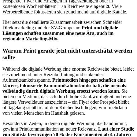
Prospekte, Flyer und Anzeigen in Tageszeitungen oder in
kostenlosen Wochenblättern – an Reichweite eingebüßt. Viele
Werbetreibende fokussieren sich zunehmend auf digitale Kanäle.
Hier setzt die detaillierte Zusammenarbeit zwischen Schneider
Direktmarketing und der SV-Gruppe an:
Print und digitale
Lösungen schaffen zusammen eine neue Ära, auch im
regionalen Marketing-Mix.
Warum Print gerade jetzt nicht unterschätzt werden
sollte
Während die digitale Werbung eine enorme Reichweite bietet, leidet
sie zunehmend unter Reizüberflutung und sinkender
Aufmerksamkeitsspanne.
Printmedien hingegen schaffen eine
klarere, fokussierte Kommunikationslandschaft, die niemals
vollständig durch digitale Werbung ersetzt werden kann.
Sie
bieten ein Medium, das sich durch hohe Glaubwürdigkeit und eine
längere Verweildauer auszeichnet – ein Flyer oder Prospekt bleibt
oft tagelang sichtbar auf dem Küchentisch liegen, wird mehrfach
von vielen Menschen im Haushalt gelesen.
Besonders in Zeiten, in denen digitale Werbung überhandnimmt,
gewinnt Printkommunikation an neuer Relevanz.
Laut einer Studie
von Statista bevorzugen 70 % der Konsumenten ab 45 Jahren